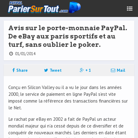
Avis sur le porte-monnaie PayPal.
De eBay aux paris sportifs et au
turf, sans oublier le poker.
01/01/2014
Share
Tweet
+ 1
Mail
Conçu en Silicon Valley ou il a vu le jour dans les années
2000, le service de paiement en ligne PayPal s’est vite
imposé comme la référence des transactions financières sur
le Net.
Le rachat par eBay en 2002 a fait de PayPal un acteur
mondial majeur qui n’a cessé depuis de ce diversifier et de
conquérir de nouveaux marchés. Les derniers en date étant