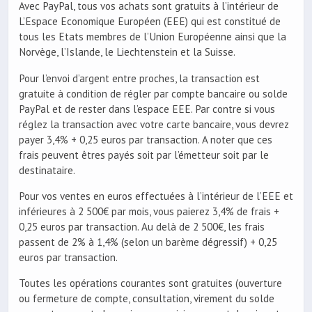
Avec PayPal, tous vos achats sont gratuits à l’intérieur de
L’Espace Economique Européen (EEE) qui est constitué de
tous les Etats membres de l’Union Européenne ainsi que la
Norvège, l’Islande, le Liechtenstein et la Suisse.
Pour l’envoi d’argent entre proches, la transaction est
gratuite à condition de régler par compte bancaire ou solde
PayPal et de rester dans l’espace EEE. Par contre si vous
réglez la transaction avec votre carte bancaire, vous devrez
payer 3,4% + 0,25 euros par transaction. A noter que ces
frais peuvent êtres payés soit par l’émetteur soit par le
destinataire.
Pour vos ventes en euros effectuées à l’intérieur de l’EEE et
inférieures à 2 500€ par mois, vous paierez 3,4% de frais +
0,25 euros par transaction. Au delà de 2 500€, les frais
passent de 2% à 1,4% (selon un barème dégressif) + 0,25
euros par transaction.
Toutes les opérations courantes sont gratuites (ouverture
ou fermeture de compte, consultation, virement du solde