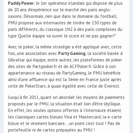
Paddy Power
, le 1er opérateur irlandais qui dispose de plus
de 20 ans d’expérience sur le marché des paris anglo-
saxons. Désormais, rien que dans le domaine du football,
PMU propose aux internautes de l’ordre de 130 types de
paris différents, du classique 1N2 à des paris complexes du
type ‘Quelle équipe va ouvrir le score et ne pas gagner?’
Avec le poker, la même stratégie a été appliqué avec, cette
fois, une association avec
Party Gaming
, la société basée à
Gibraltar qui équipe, entre autres, les plateformes de poker
des sites de Partypoker.fr et de ACFPoker.fr. Grâce à son
appartenance au réseau de PartyGaming, le PMU bénéficie
ainsi d’une affluence qui est la 3ème en France juste après
celle de PokerStars, à quasi égalité avec celle de Everest.
Jusqu’à fin 2011, quant on abordait les moyens de paiements
proposés par le PMU, la situation était loin d’être idyllique.
En effet, les seules options offertes à l’internaute étaient
les classiques cartes bleues Visa et Mastercard, la e-carte
bleue et le virement bancaire… un point c’est tout ! Pas de
portefeuille ni de cartes prépayées au PMU !