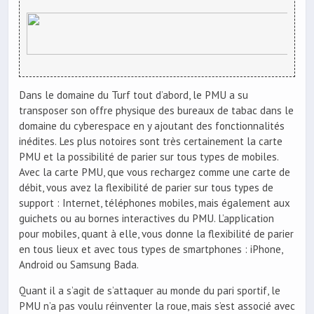
Dans le domaine du Turf tout d’abord, le PMU a su
transposer son offre physique des bureaux de tabac dans le
domaine du cyberespace en y ajoutant des fonctionnalités
inédites. Les plus notoires sont très certainement la carte
PMU et la possibilité de parier sur tous types de mobiles.
Avec la carte PMU, que vous rechargez comme une carte de
débit, vous avez la flexibilité de parier sur tous types de
support : Internet, téléphones mobiles, mais également aux
guichets ou au bornes interactives du PMU. L’application
pour mobiles, quant à elle, vous donne la flexibilité de parier
en tous lieux et avec tous types de smartphones : iPhone,
Android ou Samsung Bada.
Quant il a s’agit de s’attaquer au monde du pari sportif, le
PMU n’a pas voulu réinventer la roue, mais s’est associé avec