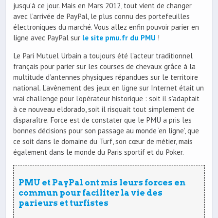
jusqu’à ce jour. Mais en Mars 2012, tout vient de changer
avec l’arrivée de PayPal, le plus connu des portefeuilles
électroniques du marché. Vous allez enfin pouvoir parier en
ligne avec PayPal sur
le site pmu.fr du PMU
!
Le Pari Mutuel Urbain a toujours été l’acteur traditionnel
français pour parier sur les courses de chevaux grâce à la
multitude d’antennes physiques répandues sur le territoire
national. L’avènement des jeux en ligne sur Internet était un
vrai challenge pour l’opérateur historique : soit il s’adaptait
à ce nouveau eldorado, soit il risquait tout simplement de
disparaître. Force est de constater que le PMU a pris les
bonnes décisions pour son passage au monde ‘en ligne’, que
ce soit dans le domaine du Turf, son cœur de métier, mais
également dans le monde du Paris sportif et du Poker.
PMU et PayPal ont mis leurs forces en
commun pour faciliter la vie des
parieurs et turfistes